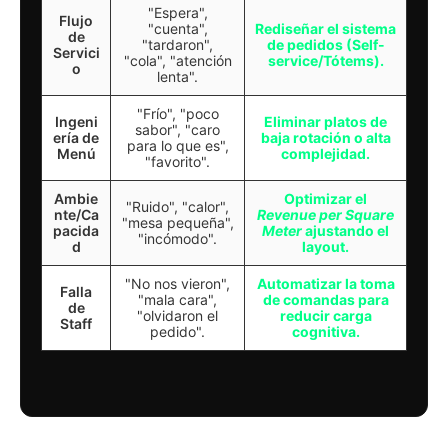
"Espera",
Flujo
"cuenta",
Rediseñar el sistema
de
"tardaron",
de pedidos (Self-
Servici
"cola", "atención
service/Tótems).
o
lenta".
"Frío", "poco
Ingeni
Eliminar platos de
sabor", "caro
ería de
baja rotación o alta
para lo que es",
Menú
complejidad.
"favorito".
Ambie
Optimizar el
"Ruido", "calor",
nte/Ca
Revenue per Square
"mesa pequeña",
pacida
Meter
ajustando el
"incómodo".
d
layout.
"No nos vieron",
Automatizar la toma
Falla
"mala cara",
de comandas para
de
"olvidaron el
reducir carga
Staff
pedido".
cognitiva.