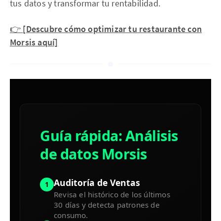
tus datos y transformar tu rentabilidad.
👉
[Descubre cómo optimizar tu restaurante con
Morsis aquí]
Guía rápida: Análisis
de datos Morsis
Auditoría de Ventas
1
Revisa el histórico de los últimos
30 días y detecta patrones de
consumo.