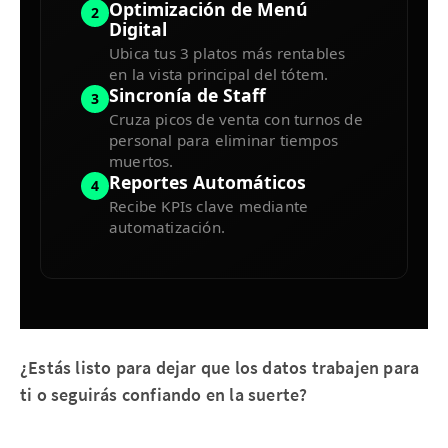
Optimización de Menú
2
Digital
Ubica tus 3 platos más rentables
en la vista principal del tótem.
Sincronía de Staff
3
Cruza picos de venta con turnos de
personal para eliminar tiempos
muertos.
Reportes Automáticos
4
Recibe KPIs clave mediante
automatización.
¿Estás listo para dejar que los datos trabajen para
ti o seguirás confiando en la suerte?