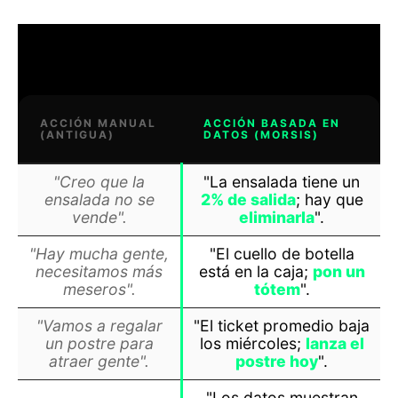
ACCIÓN MANUAL
ACCIÓN BASADA EN
(ANTIGUA)
DATOS (MORSIS)
"Creo que la
"La ensalada tiene un
ensalada no se
2% de salida
; hay que
vende".
eliminarla
".
"Hay mucha gente,
"El cuello de botella
necesitamos más
está en la caja;
pon un
meseros".
tótem
".
"Vamos a regalar
"El ticket promedio baja
un postre para
los miércoles;
lanza el
atraer gente".
postre hoy
".
"Los datos muestran